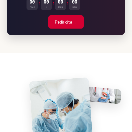
00
:
00
:
00
:
00
DÍAS
H
MIN
SEG
Pedir cita →