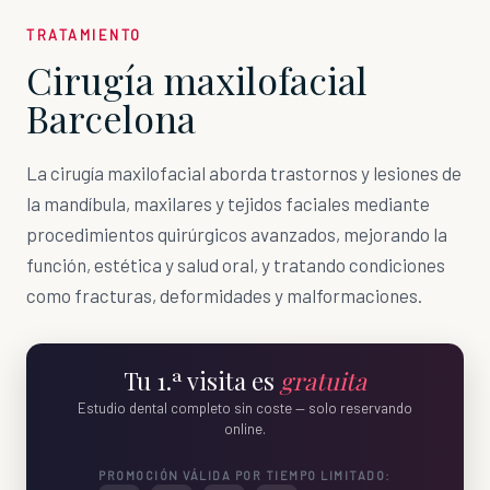
TRATAMIENTO
Cirugía maxilofacial
Barcelona
La cirugía maxilofacial aborda trastornos y lesiones de
la mandíbula, maxilares y tejidos faciales mediante
procedimientos quirúrgicos avanzados, mejorando la
función, estética y salud oral, y tratando condiciones
como fracturas, deformidades y malformaciones.
Tu 1.ª visita es
gratuita
Estudio dental completo sin coste — solo reservando
online.
PROMOCIÓN VÁLIDA POR TIEMPO LIMITADO: