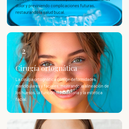
dolor y previniendo complicaciones futuras,
restaurando la salud bucal.
2
Cirugía ortognática
La cirugía ortognática corrige deformidades
mandibulares y faciales, mejorando la alineación de
los huesos, la función masticatoria y la estética
facial.