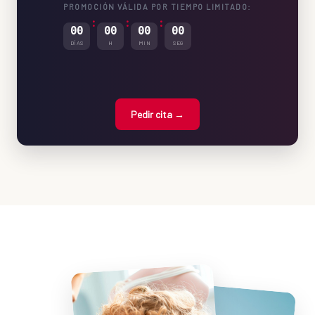
PROMOCIÓN VÁLIDA POR TIEMPO LIMITADO:
:
:
:
00
00
00
00
DÍAS
H
MIN
SEG
Pedir cita →