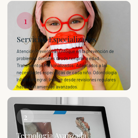
1
Servicios Especializados
Atención Preventiva: Enfoque en la prevención de
problemas dentales desde temprana edad.
Tratamientos Personalizados: Adaptados a las
necesidades específicas de cada niño. Odontología
Infantil Integral: Incluye desde revisiones regulares
hasta tratamientos avanzados.
2
Tecnología Avanzada