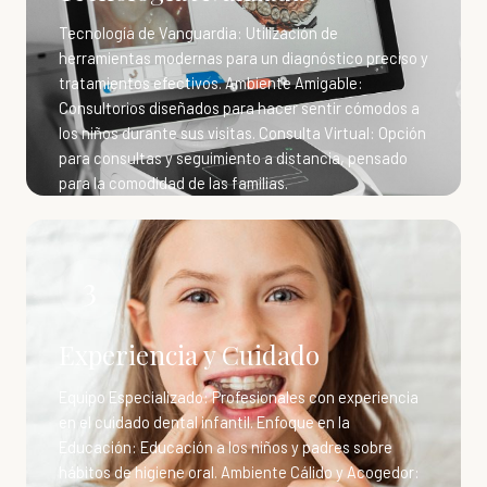
Tecnología de Vanguardia: Utilización de
herramientas modernas para un diagnóstico preciso y
tratamientos efectivos. Ambiente Amigable:
Consultorios diseñados para hacer sentir cómodos a
los niños durante sus visitas. Consulta Virtual: Opción
para consultas y seguimiento a distancia, pensado
para la comodidad de las familias.
3
Experiencia y Cuidado
Equipo Especializado: Profesionales con experiencia
en el cuidado dental infantil. Enfoque en la
Educación: Educación a los niños y padres sobre
hábitos de higiene oral. Ambiente Cálido y Acogedor: