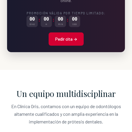
online.
PROMOCIÓN VÁLIDA POR TIEMPO LIMITADO:
00
:
00
:
00
:
00
DÍAS
H
MIN
SEG
Pedir cita →
Un equipo multidisciplinar
En Clínica Oris, contamos con un equipo de odontólogos
altamente cualificados y con amplia experiencia en la
implementación de prótesis dentales.