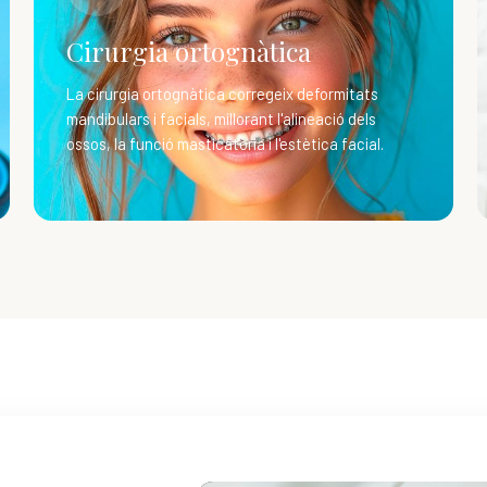
Cirurgia ortognàtica
La cirurgia ortognàtica corregeix deformitats
mandibulars i facials, millorant l'alineació dels
ossos, la funció masticatòria i l'estètica facial.