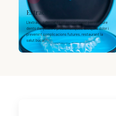
Extracció
L'extracció dental és un procediment per remoure
dents danyades o problemàtiques, alleujant dolor i
prevenint complicacions futures, restaurant la
salut bucal.