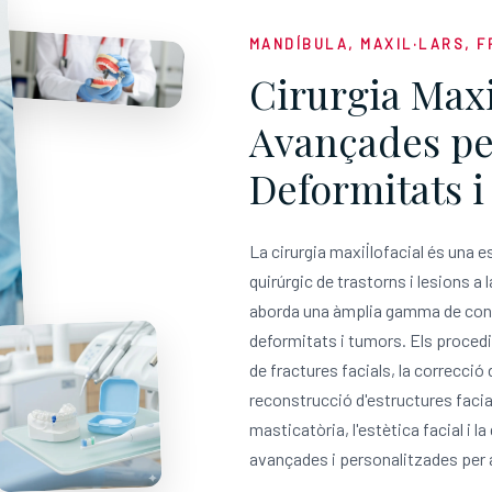
MANDÍBULA, MAXIL·LARS, 
Cirurgia Maxi
Avançades per
Deformitats i
La cirurgia maxil·lofacial és una 
quirúrgic de trastorns i lesions a 
aborda una àmplia gamma de condi
deformitats i tumors. Els procedi
de fractures facials, la correcció 
reconstrucció d'estructures facial
masticatòria, l'estètica facial i l
avançades i personalitzades per a