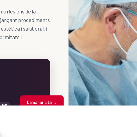
ns i lesions de la
mitjançant procediments
estètica i salut oral, i
ormitats i
Demanar cita →
00
SEG