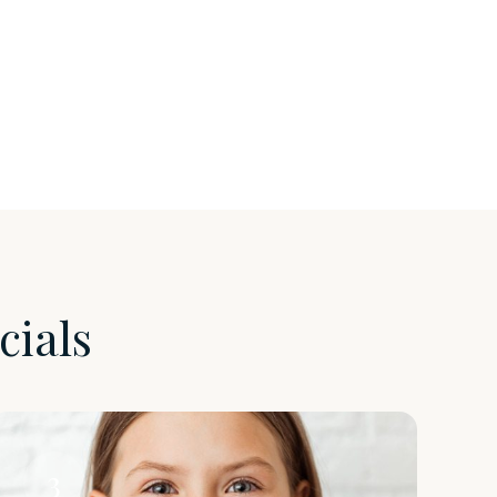
cials
3