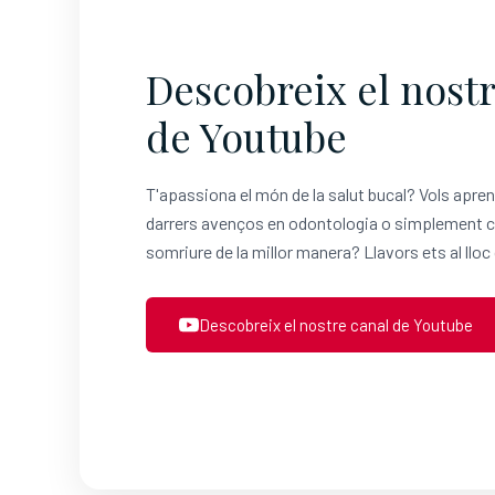
Descobreix el nostr
de Youtube
T'apassiona el món de la salut bucal? Vols apre
darrers avenços en odontologia o simplement cu
somriure de la millor manera? Llavors ets al lloc
Descobreix el nostre canal de Youtube