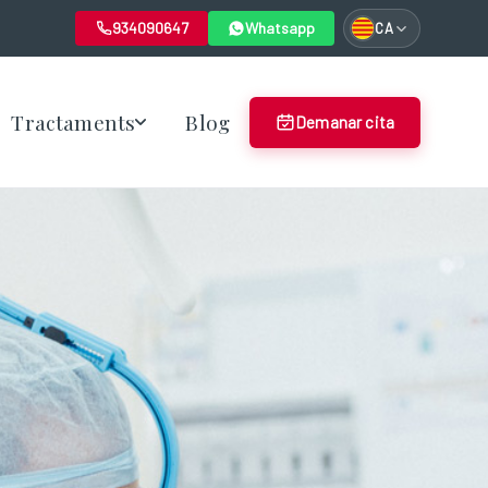
934090647
Whatsapp
CA
Tractaments
Blog
Demanar cita