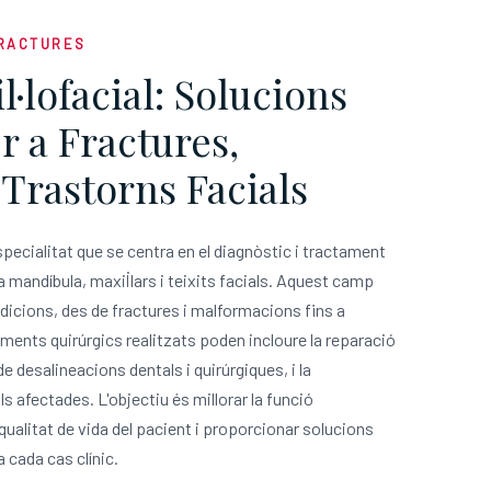
FRACTURES
l·lofacial: Solucions
 a Fractures,
 Trastorns Facials
especialitat que se centra en el diagnòstic i tractament
la mandíbula, maxil·lars i teixits facials. Aquest camp
cions, des de fractures i malformacions fins a
ments quirúrgics realitzats poden incloure la reparació
de desalineacions dentals i quirúrgiques, i la
s afectades. L'objectiu és millorar la funció
a qualitat de vida del pacient i proporcionar solucions
 cada cas clínic.