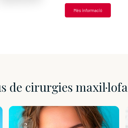
Més informació
s de cirurgies maxil·lofa
2