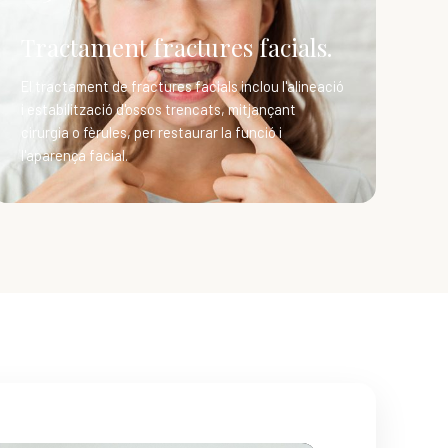
Tractament fractures facials.
El tractament de fractures facials inclou l'alineació
i estabilització d'ossos trencats, mitjançant
cirurgia o fèrules, per restaurar la funció i
l'aparença facial.