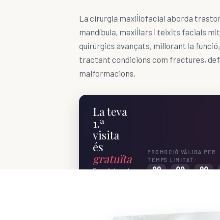
La cirurgia maxil·lofacial aborda trastor
mandíbula, maxil·lars i teixits facials 
quirúrgics avançats, millorant la funció, 
tractant condicions com fractures, def
malformacions.
La teva
1.ª
visita
és
PROMOCIÓ VÀLIDA PER
gratuïta
TEMPS LIMITAT:
00
:
00
:
00
:
Estudi dental
DIES
H
MIN
complet
sense cost —
només
reservant
online.