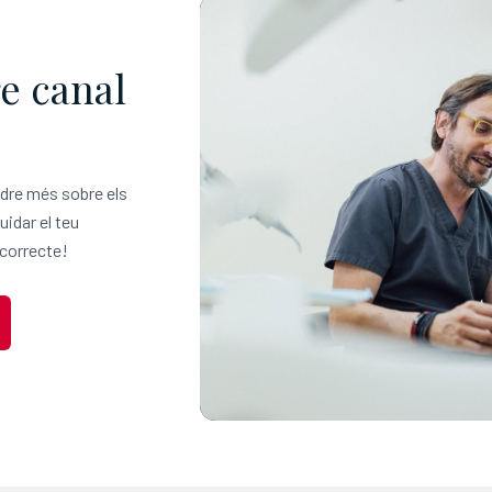
e canal
ndre més sobre els
idar el teu
 correcte!