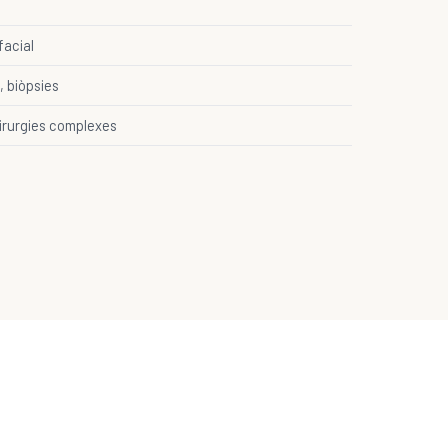
ofacial
, biòpsies
cirurgies complexes