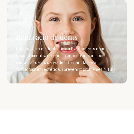
3
Reparació de dents
La reparació de dents inclou tractaments com
empastaments, corones i reconstruccions per
restaurar dents danyades, tornant la seva
funcionalitat i estètica, i prevenint problemes futurs.