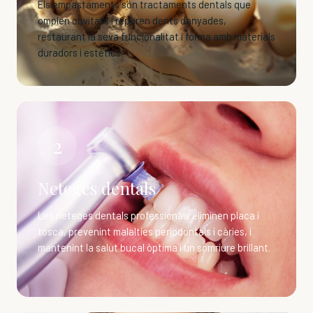
Els empastaments són tractaments dentals que
omplen cavitats i reparen dents danyades,
restaurant la seva funcionalitat i forma amb materials
duradors i estètics.
2
Neteges dentals
Les neteges dentals professionals eliminen placa i
tosca, prevenint malalties periodontals i càries, i
mantenint la salut bucal òptima i un somriure brillant.