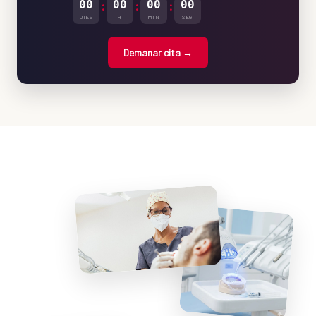
00
:
00
:
00
:
00
DIES
H
MIN
SEG
Demanar cita →