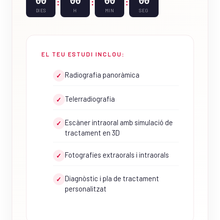
00
00
00
00
:
:
:
DIES
H
MIN
SEG
EL TEU ESTUDI INCLOU:
Radiografia panoràmica
✓
Telerradiografia
✓
Escàner intraoral amb simulació de
✓
tractament en 3D
Fotografies extraorals i intraorals
✓
Diagnòstic i pla de tractament
✓
personalitzat