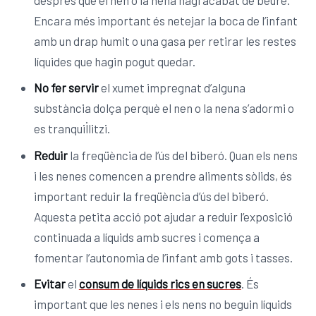
Encara més important és netejar la boca de l’infant
amb un drap humit o una gasa per retirar les restes
líquides que hagin pogut quedar.
No fer servir
el xumet impregnat d’alguna
substància dolça perquè el nen o la nena s’adormi o
es tranquil·litzi.
Reduir
la freqüència de l’ús del biberó. Quan els nens
i les nenes comencen a prendre aliments sòlids, és
important reduir la freqüència d’ús del biberó.
Aquesta petita acció pot ajudar a reduir l’exposició
continuada a líquids amb sucres i comença a
fomentar l’autonomia de l’infant amb gots i tasses.
Evitar
el
consum de líquids rics en sucres
. És
important que les nenes i els nens no beguin líquids