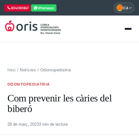
934090647
Whatsapp
CA
Vés
al
contingut
Inici
/
Notícies
/
Odontopediatria
ODONTOPEDIATRIA
Com prevenir les càries del
biberó
28 de març, 2023
3 min de lectura