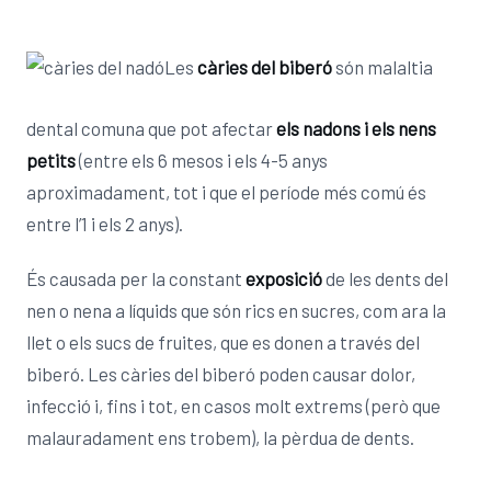
Les
càries del biberó
són malaltia
dental comuna que pot afectar
els nadons i els nens
petits
(entre els 6 mesos i els 4-5 anys
aproximadament, tot i que el període més comú és
entre l’1 i els 2 anys).
És causada per la constant
exposició
de les dents del
nen o nena a líquids que són rics en sucres, com ara la
llet o els sucs de fruites, que es donen a través del
biberó. Les càries del biberó poden causar dolor,
infecció i, fins i tot, en casos molt extrems (però que
malauradament ens trobem), la pèrdua de dents.