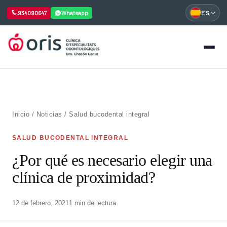
934090647
Whatsapp
ES
Saltar
al
contenido
Inicio
/
Noticias
/
Salud bucodental integral
SALUD BUCODENTAL INTEGRAL
¿Por qué es necesario elegir una
clínica de proximidad?
12 de febrero, 2021
1 min de lectura