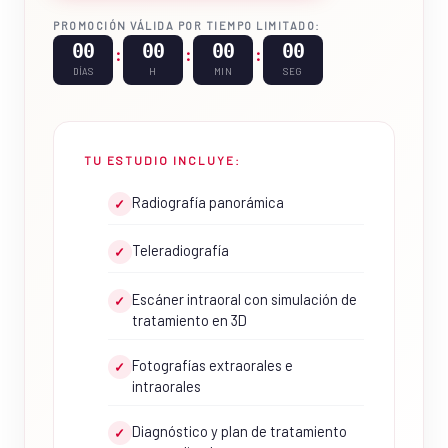
PROMOCIÓN VÁLIDA POR TIEMPO LIMITADO:
00
00
00
00
:
:
:
DÍAS
H
MIN
SEG
TU ESTUDIO INCLUYE:
Radiografía panorámica
✓
Teleradiografía
✓
Escáner intraoral con simulación de
✓
tratamiento en 3D
Fotografías extraorales e
✓
intraorales
Diagnóstico y plan de tratamiento
✓