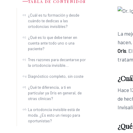
TABLA DE CONTENIDOS
¿Cuál es tu formación y desde
cuándo te dedicas a las
ortodoncias invisibles?
La mejo
¿Qué es lo que debe tener en
hacen, 
cuenta ante todo uno o una
paciente?
Oris
. E
tratami
Tres razones para decantarse por
la ortodoncia invisible…
Diagnóstico completo, sin coste
¿Cuál
¿Qué te diferencia, a ti en
Hace 1
particular ya Oris en general, de
de hech
otras clínicas?
Invisal
La ortodoncia invisible está de
moda. ¿Es esto un riesgo para
oportunistas?
¿Qué 