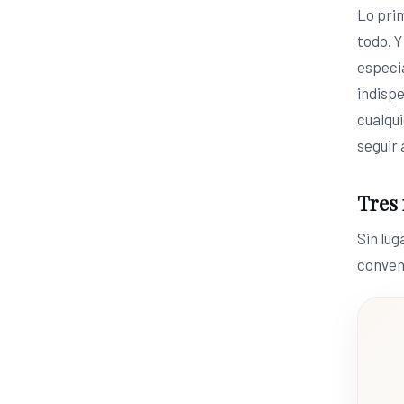
Lo prim
todo. Y
especia
indisp
cualqu
seguir 
Tres 
Sin lug
conven