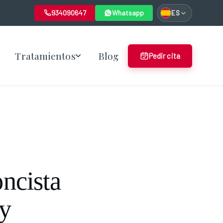
934090647
Whatsapp
ES
Tratamientos
Blog
Pedir cita
ncista
 y