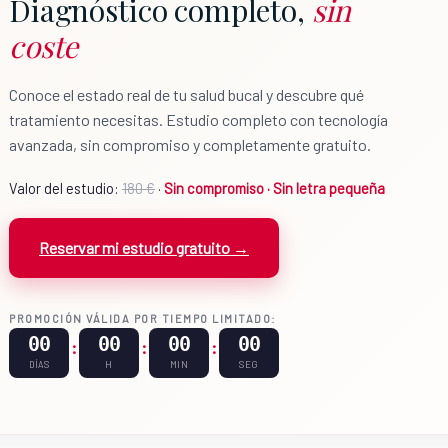
Diagnóstico completo,
sin
coste
Conoce el estado real de tu salud bucal y descubre qué
tratamiento necesitas. Estudio completo con tecnología
avanzada, sin compromiso y completamente gratuito.
Valor del estudio:
180 €
·
Sin compromiso · Sin letra pequeña
Reservar mi estudio gratuito →
PROMOCIÓN VÁLIDA POR TIEMPO LIMITADO:
00
00
00
00
:
:
:
DÍAS
H
MIN
SEG