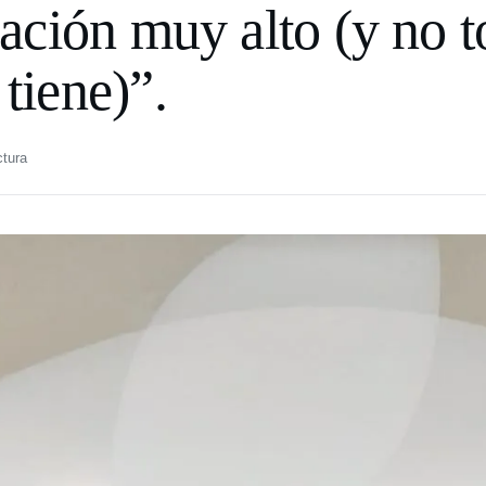
zación muy alto (y no t
tiene)”.
ctura