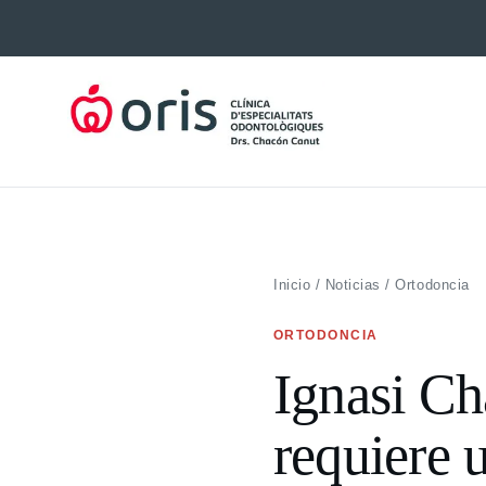
Saltar
al
contenido
Inicio
/
Noticias
/
Ortodoncia
ORTODONCIA
Ignasi Ch
requiere 