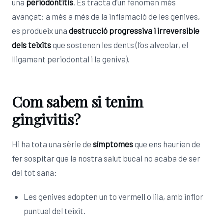
una
periodontitis
. Es tracta d’un fenomen més
avançat: a més a més de la inflamació de les genives,
es produeix una
destrucció progressiva i irreversible
dels teixits
que sostenen les dents (l’os alveolar, el
lligament periodontal i la geniva).
Com sabem si tenim
gingivitis?
Hi ha tota una sèrie de
símptomes
que ens haurien de
fer sospitar que la nostra salut bucal no acaba de ser
del tot sana:
Les genives adopten un to vermell o lila, amb inflor
puntual del teixit.