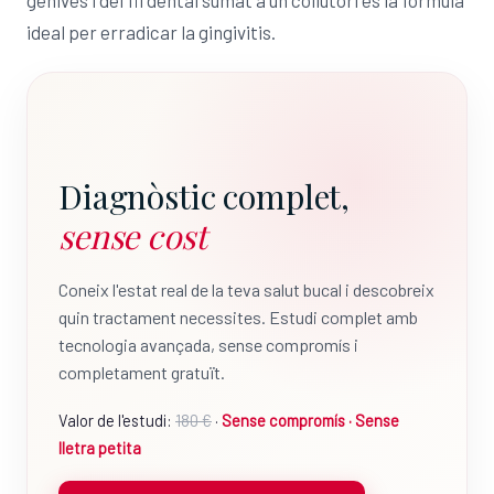
genives i del fil dental sumat a un col·lutori és la fórmula
ideal per erradicar la gingivitis.
Diagnòstic complet,
sense cost
Coneix l'estat real de la teva salut bucal i descobreix
quin tractament necessites. Estudi complet amb
tecnologia avançada, sense compromís i
completament gratuït.
Valor de l'estudi:
180 €
·
Sense compromís · Sense
lletra petita