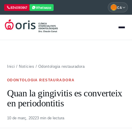
934090647
Whatsapp
CA
Vés
al
contingut
Inici
/
Notícies
/
Odontologia restauradora
ODONTOLOGIA RESTAURADORA
Quan la gingivitis es converteix
en periodontitis
10 de març, 2022
3 min de lectura