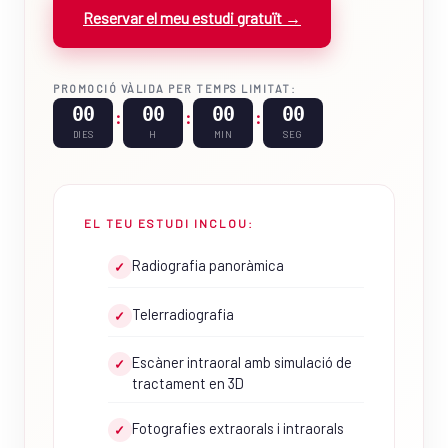
Reservar el meu estudi gratuït →
PROMOCIÓ VÀLIDA PER TEMPS LIMITAT:
00
00
00
00
:
:
:
DIES
H
MIN
SEG
EL TEU ESTUDI INCLOU:
Radiografia panoràmica
✓
Telerradiografia
✓
Escàner intraoral amb simulació de
✓
tractament en 3D
Fotografies extraorals i intraorals
✓