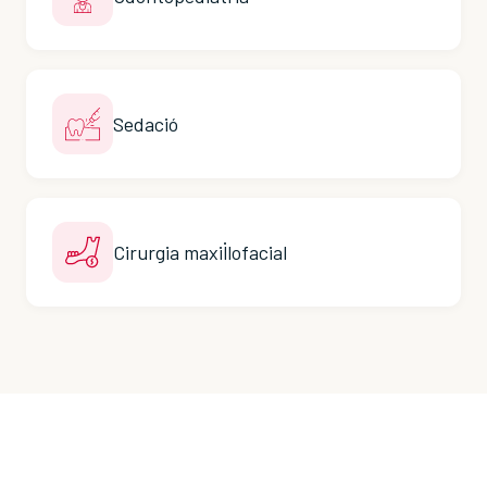
Sedació
Cirurgia maxil·lofacial