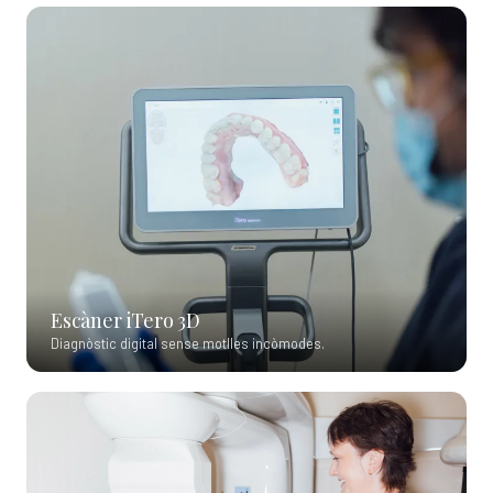
Escàner iTero 3D
Diagnòstic digital sense motlles incòmodes.