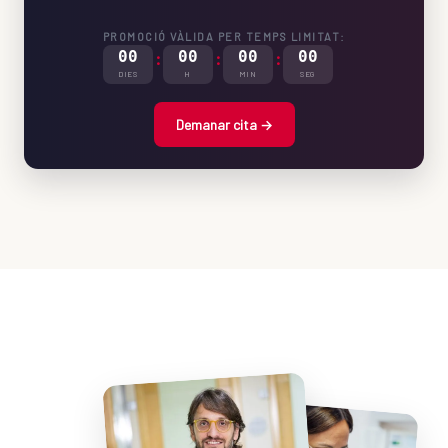
PROMOCIÓ VÀLIDA PER TEMPS LIMITAT:
00
:
00
:
00
:
00
DIES
H
MIN
SEG
Demanar cita →