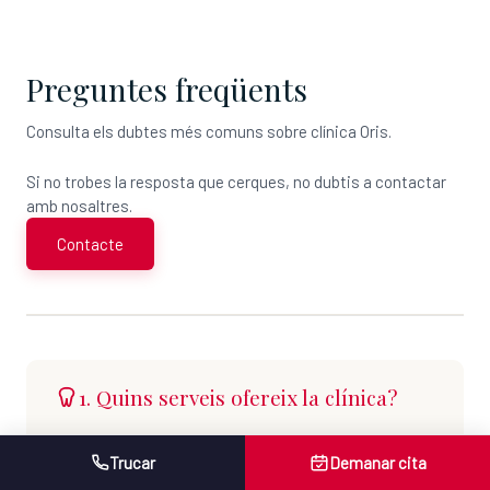
Preguntes freqüents
Consulta els dubtes més comuns sobre clínica Oris.
Si no trobes la resposta que cerques, no dubtis a contactar
amb nosaltres.
Contacte
1. Quins serveis ofereix la clínica?
Tots els serveis disponibles els podràs trobar a
Trucar
Demanar cita
la pestanya \"Tractaments\" del menú web.