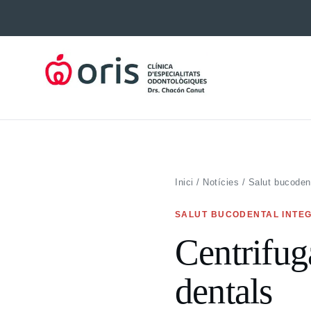
Vés
al
contingut
Inici
/
Notícies
/
Salut bucodent
SALUT BUCODENTAL INTE
Centrifug
dentals