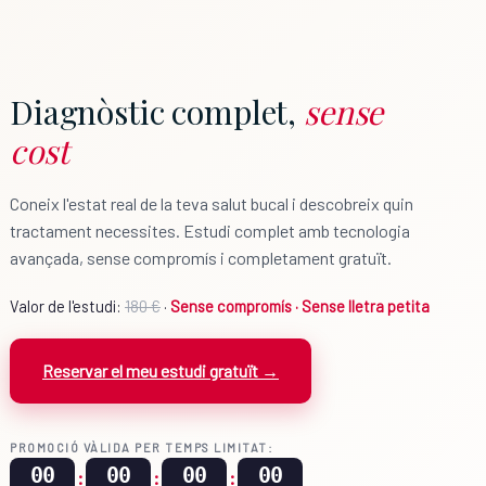
Diagnòstic complet,
sense
cost
Coneix l'estat real de la teva salut bucal i descobreix quin
tractament necessites. Estudi complet amb tecnologia
avançada, sense compromís i completament gratuït.
Valor de l'estudi:
180 €
·
Sense compromís · Sense lletra petita
Reservar el meu estudi gratuït →
PROMOCIÓ VÀLIDA PER TEMPS LIMITAT:
00
00
00
00
:
:
: