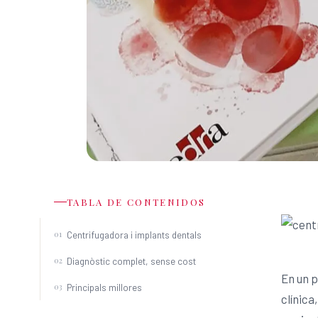
TABLA DE CONTENIDOS
Centrifugadora i implants dentals
Diagnòstic complet, sense cost
En un p
Principals millores
clínica