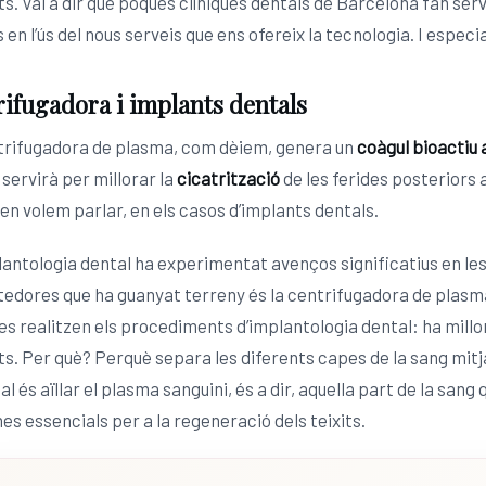
s. Val a dir que poques clíniques dentals de Barcelona fan ser
 en l’ús del nous serveis que ens ofereix la tecnologia. I espe
ifugadora i implants dentals
trifugadora de plasma, com dèiem, genera un
coàgul bioactiu a
 servirà per millorar la
cicatrització
de les ferides posteriors a
 en volem parlar, en els casos d’implants dentals.
antologia dental ha experimentat avenços significatius en les
edores que ha guanyat terreny és la centrifugadora de plasma
es realitzen els procediments d’implantologia dental: ha millor
s. Per què? Perquè separa les diferents capes de la sang mitja
al és aïllar el plasma sanguini, és a dir, aquella part de la san
es essencials per a la regeneració dels teixits.