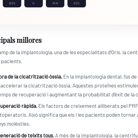
DIES
H
MIN
SEG
ipals millores
amp de la implantologia, una de les especialitats d’Oris, la ce
es pacients.
ora de la cicatrització òssia.
En la implantologia dental, l’ús d
 accelerar la cicatrització òssia. Aquestes proteïnes estimulen 
temps de recuperació i augmentant la probabilitat d’èxit de la c
uperació ràpida.
Els factors de creixement alliberats pel PRF 
toperatoris. Això significa que els i les pacients poden tornar
ys molèsties.
eneració de teixits tous.
A més de la implantologia, la centrif