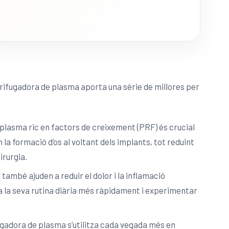
ntrifugadora de plasma aporta una sèrie de millores per
e plasma ric en factors de creixement (PRF) és crucial
la formació d’os al voltant dels implants, tot reduint
irurgia.
també ajuden a reduir el dolor i la inflamació
 a la seva rutina diària més ràpidament i experimentar
ugadora de plasma s’utilitza cada vegada més en