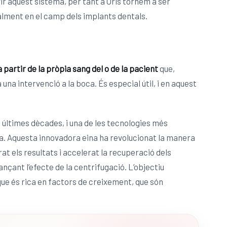
vir aquest sistema, per tant a Oris tornem a ser
cialment en el camp dels implants dentals.
 partir de la pròpia sang del o de la pacient
que,
 una intervenció a la boca. És especial útil, i en aquest
 últimes dècades, i una de les tecnologies més
. Aquesta innovadora eina ha revolucionat la manera
at els resultats i accelerat la recuperació dels
nçant l’efecte de la centrifugació. L’objectiu
g que és rica en factors de creixement, que són