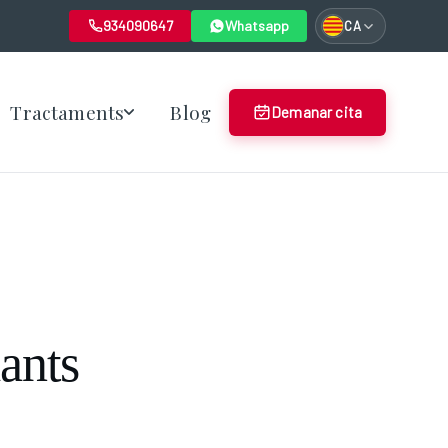
934090647
Whatsapp
CA
Tractaments
Blog
Demanar cita
ants