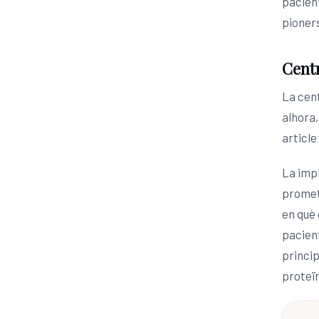
pacient
pioners
Centr
La cen
alhora,
article
La impl
promet
en què 
pacient
princip
proteïn