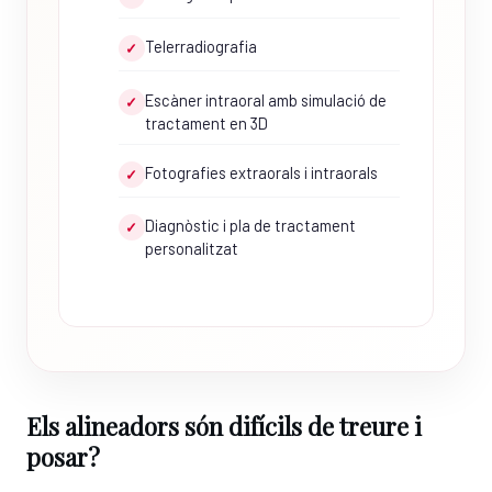
Telerradiografia
✓
Escàner intraoral amb simulació de
✓
tractament en 3D
Fotografies extraorals i intraorals
✓
Diagnòstic i pla de tractament
✓
personalitzat
Els alineadors són difícils de treure i
posar?