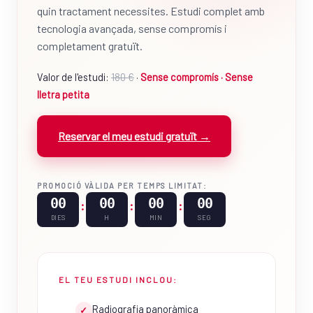
quin tractament necessites. Estudi complet amb
tecnologia avançada, sense compromís i
completament gratuït.
Valor de l'estudi:
180 €
·
Sense compromís · Sense
lletra petita
Reservar el meu estudi gratuït →
PROMOCIÓ VÀLIDA PER TEMPS LIMITAT:
00
00
00
00
:
:
:
DIES
H
MIN
SEG
EL TEU ESTUDI INCLOU:
Radiografia panoràmica
✓