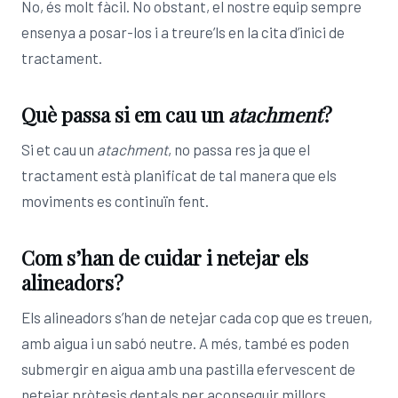
No, és molt fàcil. No obstant, el nostre equip sempre
ensenya a posar-los i a treure’ls en la cita d’inici de
tractament.
Què passa si em cau un
atachment
?
Si et cau un
atachment
, no passa res ja que el
tractament està planificat de tal manera que els
moviments es continuïn fent.
Com s’han de cuidar i netejar els
alineadors?
Els alineadors s’han de netejar cada cop que es treuen,
amb aigua i un sabó neutre. A més, també es poden
submergir en aigua amb una pastilla efervescent de
netejar pròtesis dentals per aconseguir millors