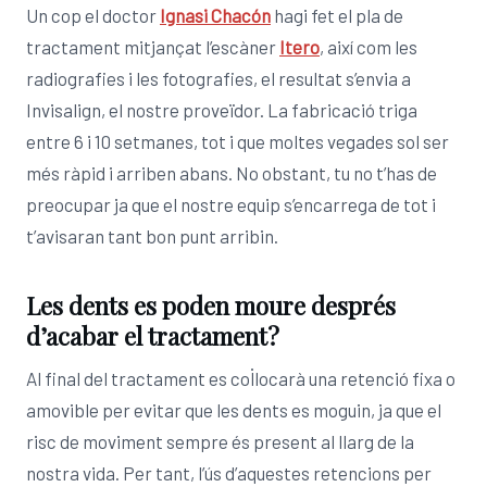
Un cop el doctor
Ignasi Chacón
hagi fet el pla de
tractament mitjançat l’escàner
Itero
, així com les
radiografies i les fotografies, el resultat s’envia a
Invisalign, el nostre proveïdor. La fabricació triga
entre 6 i 10 setmanes, tot i que moltes vegades sol ser
més ràpid i arriben abans. No obstant, tu no t’has de
preocupar ja que el nostre equip s’encarrega de tot i
t’avisaran tant bon punt arribin.
Les dents es poden moure després
d’acabar el tractament?
Al final del tractament es col·locarà una retenció fixa o
amovible per evitar que les dents es moguin, ja que el
risc de moviment sempre és present al llarg de la
nostra vida. Per tant, l’ús d’aquestes retencions per