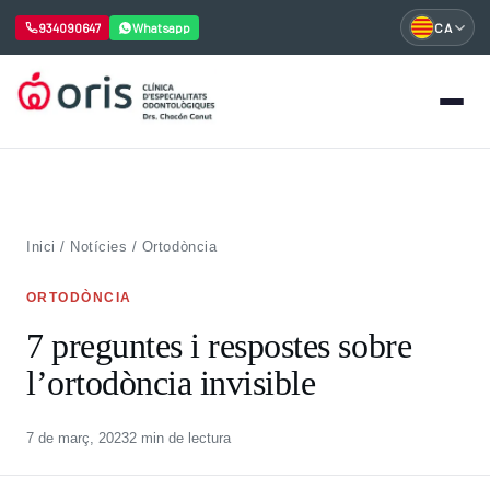
934090647
Whatsapp
CA
Vés
al
contingut
Inici
/
Notícies
/
Ortodòncia
ORTODÒNCIA
7 preguntes i respostes sobre
l’ortodòncia invisible
7 de març, 2023
2 min de lectura