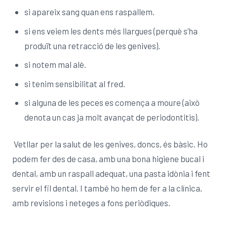
si apareix sang quan ens raspallem.
si ens veiem les dents més llargues (perquè s’ha
produït una retracció de les genives).
si notem mal alè.
si tenim sensibilitat al fred.
si alguna de les peces es comença a moure (això
denota un cas ja molt avançat de periodontitis).
Vetllar per la salut de les genives, doncs, és bàsic. Ho
podem fer des de casa, amb una bona higiene bucal i
dental, amb un raspall adequat, una pasta idònia i fent
servir el fil dental. I també ho hem de fer a la clínica,
amb revisions i neteges a fons periòdiques.