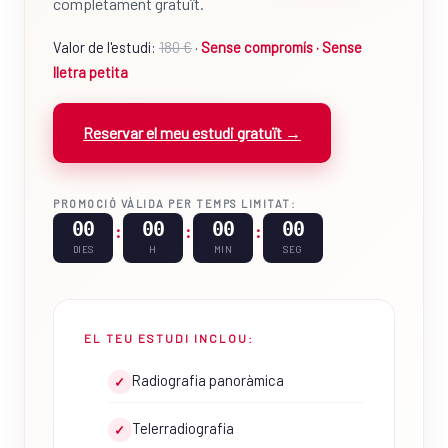
completament gratuït.
Valor de l'estudi:
180 €
·
Sense compromís · Sense
lletra petita
Reservar el meu estudi gratuït →
PROMOCIÓ VÀLIDA PER TEMPS LIMITAT:
00
00
00
00
:
:
:
DIES
H
MIN
SEG
EL TEU ESTUDI INCLOU:
Radiografia panoràmica
✓
Telerradiografia
✓