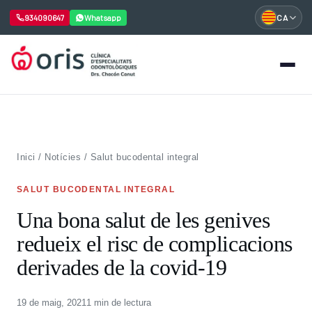
934090647
Whatsapp
CA
Vés
al
contingut
Inici
/
Notícies
/
Salut bucodental integral
SALUT BUCODENTAL INTEGRAL
Una bona salut de les genives
redueix el risc de complicacions
derivades de la covid-19
19 de maig, 2021
1 min de lectura