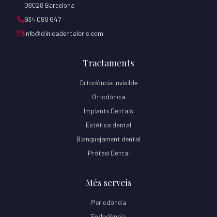
08028 Barcelona
934 090 647
info@clinicadentaloris.com
Tractaments
Ortodòncia invisible
Ortodòncia
Implants Dentals
Estètica dental
Blanquejament dental
Pròtesi Dental
Més serveis
Periodòncia
Endodòncia