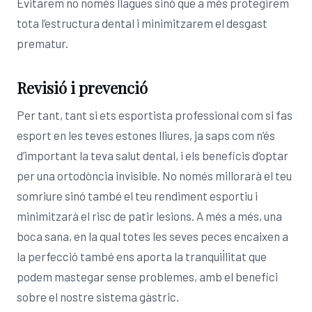
Evitarem no només llagues sinó que a més protegirem
tota l’estructura dental i minimitzarem el desgast
prematur.
Revisió i prevenció
Per tant, tant si ets esportista professional com si fas
esport en les teves estones lliures, ja saps com n’és
d’important la teva salut dental, i els beneficis d’optar
per una ortodòncia invisible. No només millorarà el teu
somriure sinó també el teu rendiment esportiu i
minimitzarà el risc de patir lesions. A més a més, una
boca sana, en la qual totes les seves peces encaixen a
la perfecció també ens aporta la tranquil·litat que
podem mastegar sense problemes, amb el benefici
sobre el nostre sistema gàstric.