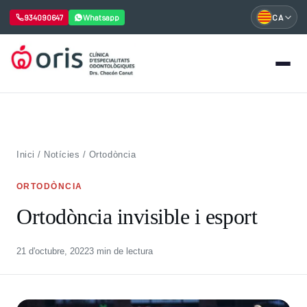
934090647
Whatsapp
CA
Vés
al
contingut
Inici
/
Notícies
/
Ortodòncia
ORTODÒNCIA
Ortodòncia invisible i esport
21 d'octubre, 2022
3 min de lectura