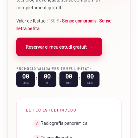
completament gratuït.
Valor de l'estudi:
180 €
·
Sense compromís · Sense
lletra petita
Reservar el meu estudi gratuït →
PROMOCIÓ VÀLIDA PER TEMPS LIMITAT:
00
00
00
00
:
:
:
DIES
H
MIN
SEG
EL TEU ESTUDI INCLOU:
Radiografia panoràmica
✓
Telerradiografia